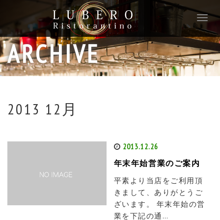
T
o
g
ARCHIVE
g
l
e
n
a
v
2013 12月
i
g
a
t
2013.12.26
i
年末年始営業のご案内
o
n
平素より当店をご利用頂
きまして、ありがとうご
ざいます。 年末年始の営
業を下記の通…