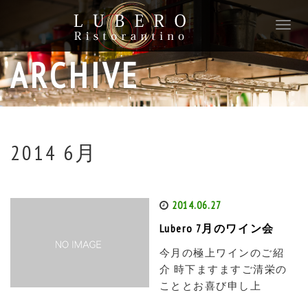
T
o
g
ARCHIVE
g
l
e
n
a
v
2014 6月
i
g
a
t
2014.06.27
i
Lubero 7月のワイン会
o
n
今月の極上ワインのご紹
介 時下ますますご清栄の
こととお喜び申し上