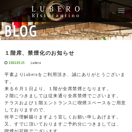
T
o
g
BLOG
g
l
e
n
１階席、禁煙化のお知らせ
a
v
2012.05.25
Lubero
i
g
平素よりLuberoをご利用頂き、誠にありがとうございま
a
す。
t
来る６月１日より、１階が全席禁煙となります。
i
２階につきましては従来通り全席禁煙でございます。
o
テラスおよび１階エントランスに喫煙スペースをご用意
n
しておりますので、
何卒ご理解賜りますよう宜しくお願い申しあげます。
又、すでに頂いておりますご予約分につきましては、
喫煙が可能でございます。