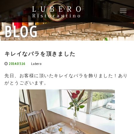
T
o
g
BLOG
g
l
e
n
キレイなバラを頂きました
a
v
2014.03.16
Lubero
i
g
先日、お客様に頂いたキレイなバラを飾りました！あり
a
がとうございます。
t
i
o
n