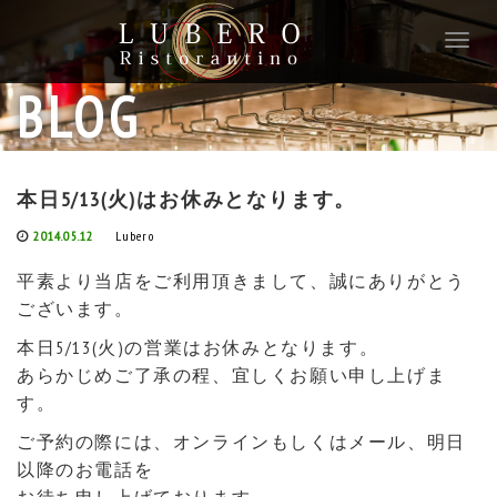
T
o
g
BLOG
g
l
e
n
本日5/13(火)はお休みとなります。
a
v
2014.05.12
Lubero
i
g
平素より当店をご利用頂きまして、誠にありがとう
a
ございます。
t
i
本日5/13(火)の営業はお休みとなります。
o
あらかじめご了承の程、宜しくお願い申し上げま
n
す。
ご予約の際には、オンラインもしくはメール、明日
以降のお電話を