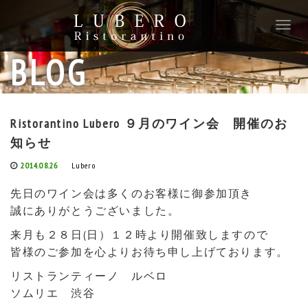
T
o
g
BLOG
g
l
e
n
Ristorantino Lubero ９月のワイン会 開催のお
a
知らせ
v
i
2014.08.26
Lubero
g
a
先日のワイン会は多くのお客様に御参加頂き
t
誠にありがとうございました。
i
o
来月も２８日(日）１２時より開催致しますので
n
皆様のご参加を心よりお待ち申し上げております。
リストランティーノ ルベロ
ソムリエ 渋谷