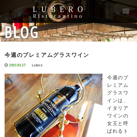
T
o
g
BLOG
g
l
e
n
今週のプレミアムグラスワイン
a
v
2015.01.27
Lubero
i
g
今週のプ
a
レミアム
t
グラスワ
i
インは、
o
イタリア
n
ワインの
女王と呼
ばれるト