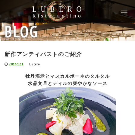
T
o
g
BLOG
g
l
e
n
新作アンティパストのご紹介
a
v
2016.12.1
Lubero
i
g
牡丹海老とマスカルポーネのタルタル
a
水晶文旦とディルの爽やかなソース
t
i
o
n