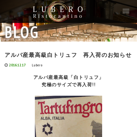
T
o
g
BLOG
g
l
e
n
アルバ産最高級白トリュフ 再入荷のお知らせ
a
v
2016.12.17
Lubero
i
g
アルバ産最高級「白トリュフ」
a
究極のサイズで再入荷!!
t
i
o
n