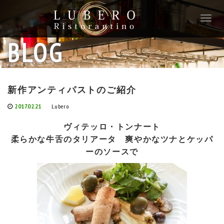
T
o
g
BLOG
g
l
e
n
新作アンティパストのご紹介
a
v
2017.02.21
Lubero
i
g
ヴィテッロ・トンナート
a
柔らかな牛舌のタリアータ 爽やかなツナとケッパ
t
ーのソースで
i
o
n