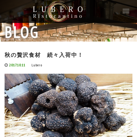
T
o
g
BLOG
g
l
e
n
秋の贅沢食材 続々入荷中！
a
v
2017.10.11
Lubero
i
g
a
t
i
o
n