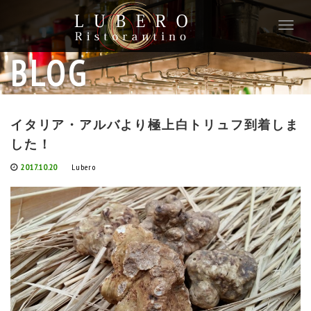
T
o
g
BLOG
g
l
e
n
イタリア・アルバより極上白トリュフ到着しま
a
した！
v
i
2017.10.20
Lubero
g
a
t
i
o
n