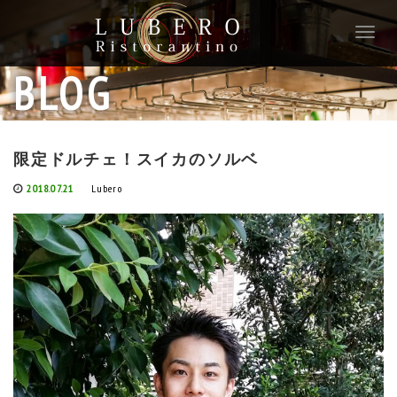
T
o
g
BLOG
g
l
e
n
限定ドルチェ！スイカのソルベ
a
v
2018.07.21
Lubero
i
g
a
t
i
o
n