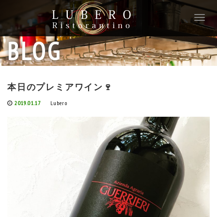
T
o
g
BLOG
g
l
e
n
本日のプレミアワイン🍷
a
v
2019.01.17
Lubero
i
g
a
t
i
o
n