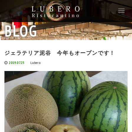
T
o
g
BLOG
g
l
e
n
ジェラテリア泥谷 今年もオープンです！
a
v
2019.07.25
Lubero
i
g
a
t
i
o
n