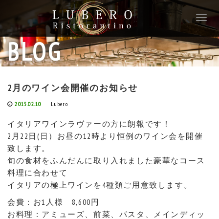
T
o
g
BLOG
g
l
e
n
2月のワイン会開催のお知らせ
a
v
2015.02.10
Lubero
i
g
イタリアワインラヴァーの方に朗報です！
a
2月22日(日）お昼の12時より恒例のワイン会を開催
t
致します。
i
旬の食材をふんだんに取り入れました豪華なコース
o
料理に合わせて
n
イタリアの極上ワインを4種類ご用意致します。
会費：お1人様 8,600円
お料理：アミューズ、前菜、パスタ、メインディッ