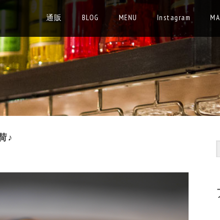
通販
BLOG
MENU
Instagram
MA
荷♪