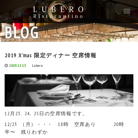
T
o
g
BLOG
g
l
e
n
2019 X’mas 限定ディナー 空席情報
a
v
2019.12.13
Lubero
i
g
a
t
i
o
n
12月23, 24, 25日の空席情報です。
12/23 （月）・・・ 18時 空席あり 20時
半〜 残りわずか