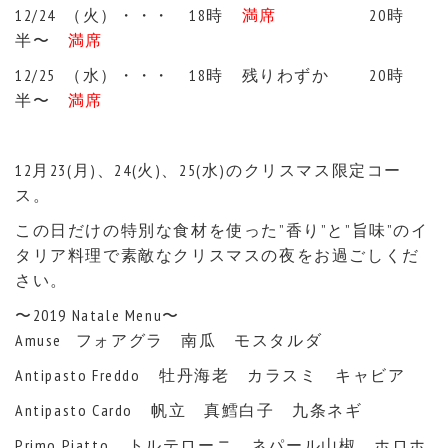
12/24 （火）・・・ 18時
満席
20時
半〜
満席
12/25 （水）・・・ 18時 残りわずか 20時
半〜
満席
12月23(月)、24(火)、25(水)のクリスマス限定コー
ス。
この日だけの特別な食材を使った”香り”と”旨味”のイ
タリア料理で素敵なクリスマスの夜をお過ごしくだ
さい。
〜2019 Natale Menu〜
Amuse フォアグラ 南瓜 モスタルダ
Antipasto Freddo 牡丹海老 カラスミ キャビア
Antipasto Cardo 帆立 真鱈白子 九条ネギ
Primo Piatto トルテローニ ネパール山椒 ホロホ