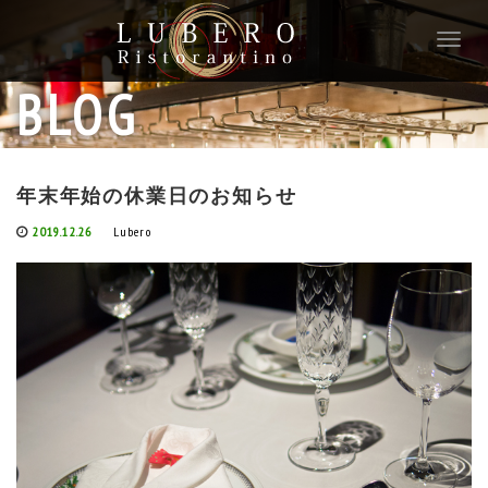
T
o
g
BLOG
g
l
e
n
年末年始の休業日のお知らせ
a
v
2019.12.26
Lubero
i
g
a
t
i
o
n